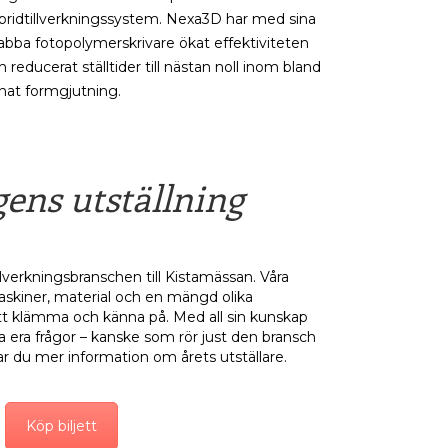
bridtillverkningssystem. Nexa3D har med sina
abba fotopolymerskrivare ökat effektiviteten
h reducerat ställtider till nästan noll inom bland
nat formgjutning.
ens utställning
illverkningsbranschen till Kistamässan. Våra
maskiner, material och en mängd olika
att klämma och känna på. Med all sin kunskap
lla era frågor – kanske som rör just den bransch
ar du mer information om årets utställare.
Köp biljett