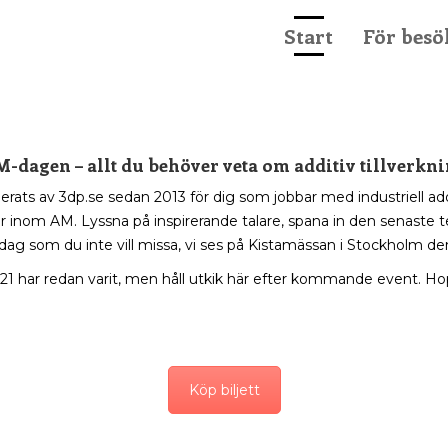
Start
För besö
-dagen – allt du behöver veta om additiv tillverkn
s av 3dp.se sedan 2013 för dig som jobbar med industriell additi
 inom AM. Lyssna på inspirerande talare, spana in den senaste t
 dag som du inte vill missa, vi ses på Kistamässan i Stockholm d
 har redan varit, men håll utkik här efter kommande event. Hop
Köp biljett