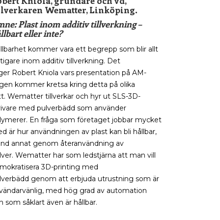
bert Kniola, grundare och vd,
llverkaren Wematter, Linköping.
ne: Plast inom additiv tillverkning –
llbart eller inte?
llbarhet kommer vara ett begrepp som blir allt
ktigare inom additiv tillverkning.
Det
ger
Robert
Kniola
vars
presentation på AM-
agen
kommer
kretsa kring detta på olika
tt.
Wematter
tillverkar och hyr ut SLS-3D-
rivare
med pulverbädd
som använder
lymerer.
En fråga som företaget jobbar mycket
d är h
ur användningen av plast
kan
bli hållbar
,
and annat genom
återanvändning
av
lver
.
Wematter
har som ledstjärna att man vill
mokratisera 3D-printing
med
lverbädd
genom att erbjuda utrustning som är
vändarvänlig, med hög
grad av
automation
h
som
såklart även
är
hållbar.