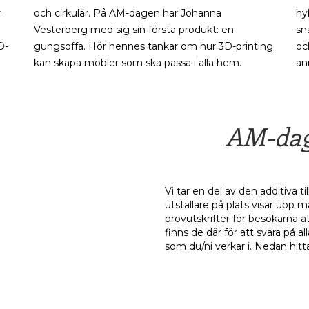
r
och cirkulär. På AM-dagen har Johanna
hy
Vesterberg med sig sin första produkt: en
sn
D-
gungsoffa. Hör hennes tankar om hur 3D-printing
oc
kan skapa möbler som ska passa i alla hem.
an
AM-dag
Vi tar en del av den additiva t
utställare på plats visar upp 
provutskrifter för besökarna 
finns de där för att svara på a
som du/ni verkar i. Nedan hitt