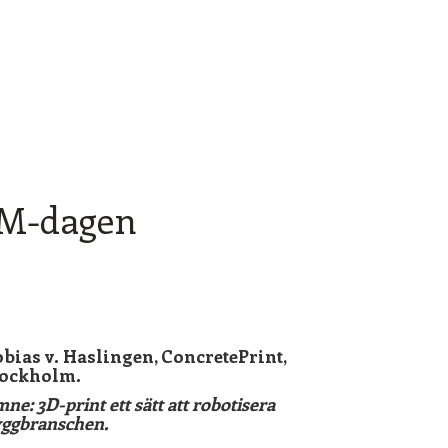
Kompetensboosta dig själv med den
senaste tekniken, spännande case,
forskningstudier och framtidens 3d-printing
 AM-dagen
bias v. Haslingen, ConcretePrint,
tockholm.
ne: 3D-print ett sätt att robotisera
ggbranschen.