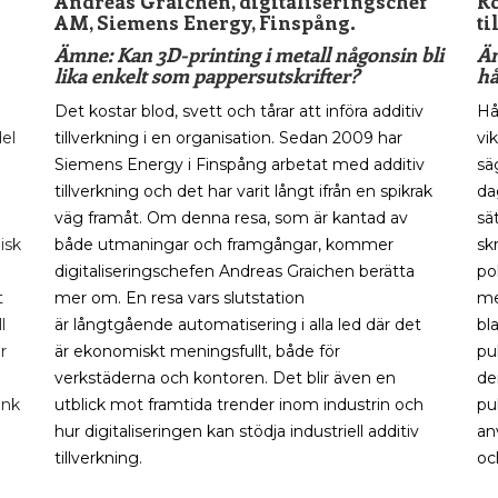
Andreas Graichen, digitaliseringschef
Ro
AM, Siemens Energy, Finspång.
ti
Ämne: Kan 3D-printing i metall någonsin bli
Äm
lika enkelt som pappersutskrifter?
hå
Det kostar blod, svett och tårar att införa additiv
Hå
del
tillverkning i en organisation.
Sedan 2009 har
vi
Siemens
Energy i Finspång
arbetat med additiv
sä
tillverkning och det har varit långt ifrån en spikrak
d
väg framåt.
Om denna resa, som är kantad av
sä
isk
både
utmaningar
och framgångar, kommer
sk
digitaliseringschefen Andreas
Graichen
berätta
po
t
mer om.
En resa vars slutstation
me
l
är
långtgående
automatisering i alla led
där det
bl
r
är
ekonomiskt
meningsfullt
,
både för
pu
verkstäderna och kontoren
.
Det blir även en
de
ink
utblick
mot
framtida trender inom industrin
och
pu
hur digitaliseringen kan stödja industriell additiv
an
tillverkning.
oc
Mer information kommer