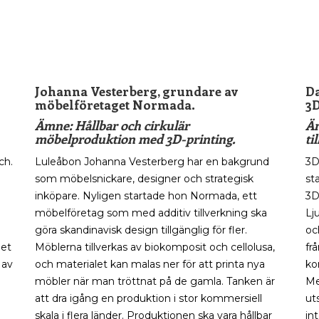
_
Johanna Vesterberg, grundare av
Da
möbelföretaget Normada.
3
Ämne: Hållbar och cirkulär
Äm
möbelproduktion med 3D-printing.
ti
ch.
Luleåbon Johanna Vesterberg har en bakgrund
3D
som möbelsnickare, designer och strategisk
st
inköpare. Nyligen startade hon Normada, ett
3D
möbelföretag som med additiv tillverkning ska
Lj
göra skandinavisk design tillgänglig för fler.
oc
Det
Möblerna tillverkas av biokomposit och cellolusa,
fr
 av
och materialet kan malas ner för att printa nya
ko
möbler när man tröttnat på de gamla. Tanken är
Me
att dra igång en produktion i stor kommersiell
ut
skala i flera länder. Produktionen ska vara hållbar
in