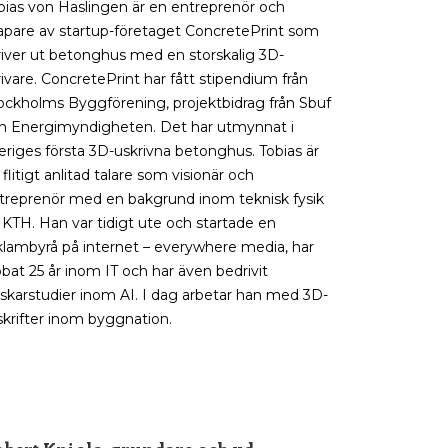
bias von Haslingen är en entreprenör och
apare av startup-företaget ConcretePrint som
river ut betonghus med en storskalig 3D-
rivare. ConcretePrint har fått stipendium från
ockholms Byggförening, projektbidrag från Sbuf
h Energimyndigheten. Det har utmynnat i
eriges första 3D-uskrivna betonghus. Tobias är
 flitigt anlitad talare som visionär och
treprenör med en bakgrund inom teknisk fysik
 KTH. Han var tidigt ute och startade en
klambyrå på internet – everywhere media, har
bbat 25 år inom IT och har även bedrivit
rskarstudier inom AI. I dag arbetar han med 3D-
skrifter inom byggnation.