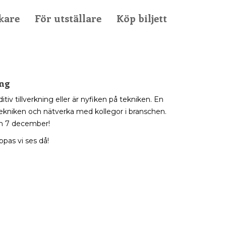
kare
För utställare
Köp biljett
ing
v tillverkning eller är nyfiken på tekniken. En
ekniken och nätverka med kollegor i branschen.
en 7 december!
pas vi ses då!