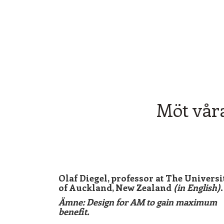
AM-dagen är en perfekt plats för dig att
nätverka på och träffa dina branschkollegor
Möt våra
_
Olaf Diegel, professor at The Universi
of Auckland, New Zealand
(in English)
.
Ämne: Design for AM to gain maximum
benefit.