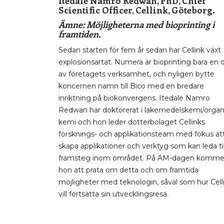
Itedale Namro Redwan, PhD, Chief
Scientific Officer, Cellink, Göteborg.
Ämne: Möjligheterna med bioprinting i
framtiden.
Sedan starten för fem år sedan har Cellink växt
explosionsartat. Numera är bioprinting bara en 
av företagets verksamhet, och nyligen bytte
koncernen namn till Bico med en bredare
inriktning på biokonvergens. Itedale Namro
Redwan har doktorerat i läkemedelskemi/organ
kemi och hon leder dotterbolaget Cellinks
forsknings- och applikationsteam med fokus at
skapa applikationer och verktyg som kan leda til
framsteg inom området. På AM-dagen komme
hon att prata om detta och om framtida
möjligheter med teknologin, såväl som hur Cell
vill fortsätta sin utvecklingsresa.