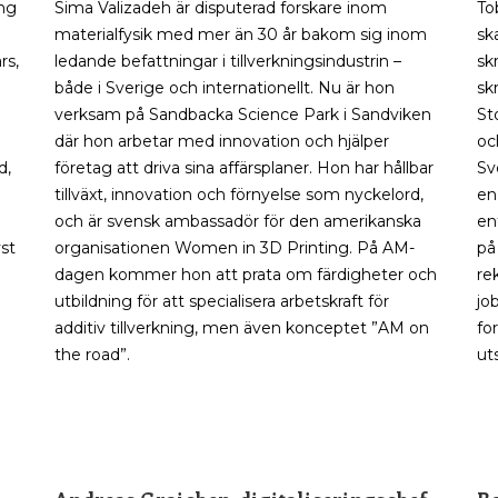
ing
Sima Valizadeh är disputerad forskare inom
To
materialfysik med mer än 30 år bakom sig inom
sk
rs,
ledande befattningar i tillverkningsindustrin –
sk
både i Sverige och internationellt. Nu är hon
sk
verksam på Sandbacka Science Park i Sandviken
St
där hon arbetar med innovation och hjälper
oc
d,
företag att driva sina affärsplaner. Hon har hållbar
Sv
tillväxt, innovation och förnyelse som nyckelord,
en
och är svensk ambassadör för den amerikanska
en
st
organisationen Women in 3D Printing. På AM-
på
dagen kommer hon att prata om färdigheter och
re
utbildning för att specialisera arbetskraft för
jo
additiv tillverkning, men även konceptet ”AM on
fo
the road”.
ut
_
_