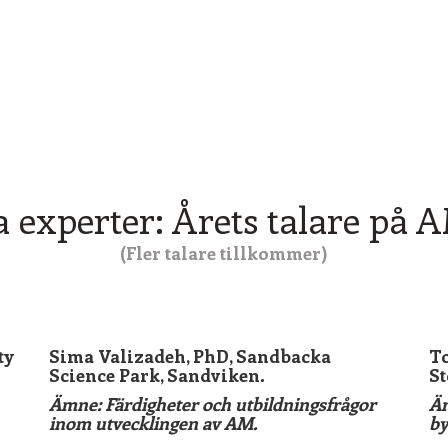
Uppdatera dig själv tillsammans med våra
experter om det senaste inom material
 experter: Årets talare på
(Fler talare tillkommer)
_
_
ty
Sima Valizadeh, PhD, Sandbacka
To
Science Park, Sandviken.
S
Ämne: Färdigheter och utbildningsfrågor
Äm
inom utvecklingen av AM.
by