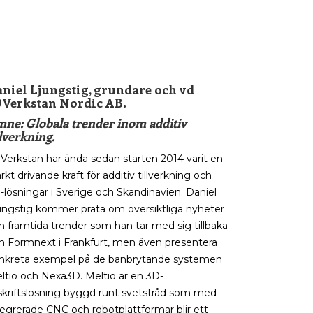
niel Ljungstig, grundare och vd
DVerkstan Nordic AB.
ne: Globala trender inom additiv
llverkning.
Verkstan har ända sedan starten 2014 varit en
arkt drivande kraft för additiv tillverkning och
-lösningar i Sverige och Skandinavien. Daniel
ungstig kommer prata om översiktliga nyheter
h framtida trender som han tar med sig tillbaka
ån Formnext i Frankfurt, men även presentera
nkreta exempel på de banbrytande systemen
ltio och Nexa3D. Meltio är en 3D-
skriftslösning byggd runt svetstråd som med
tegrerade CNC och robotplattformar blir ett